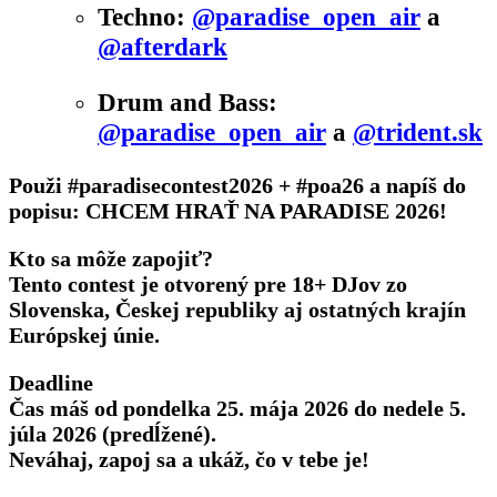
Techno:
@paradise_open_air
a
@afterdark
Drum and Bass:
@paradise_open_air
a
@trident.sk
Použi
#paradisecontest2026 + #poa26
a napíš do
popisu:
CHCEM HRAŤ NA PARADISE 2026!
Kto sa môže zapojiť?
Tento contest je otvorený pre 18+ DJov zo
Slovenska, Českej republiky aj ostatných krajín
Európskej únie.
Deadline
Čas máš od
pondelka 25. mája 2026
do nedele
5.
júla 2026 (predĺžené)
.
Neváhaj, zapoj sa a ukáž, čo v tebe je!