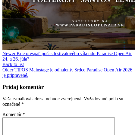
Newer
Kde prespať počas festivalového víkendu Paradise Open Air
24. a 26. júla?
Back to list
Older
TIPOS Mainstage je odhalený. Srdce Paradise Open Air 2026
je pripravené.
Pridaj komentár
Vaša e-mailová adresa nebude zverejnená.
Vyžadované polia sú
označené
*
Komentár
*